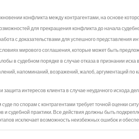
кновении конфликта между контрагентами, на основе котор
озможностей для прекращения конфликта до начала судебно
 работа с доказательствами для успешного представления ин
словиях мирового соглашения, которые может быть предлож
обы в судебном порядке в случае отказа в признании иска в
влений, напоминаний, возражений, жалоб, аргументаций по к
 защита интересов клиента в случае неудачного исхода дел
суде по спорам с контрагентами требует точной оценки ситу
ов и судебной практики. Все действия должны быть подкре
х этапов исключает возможность неизбежных ошибок и обесп