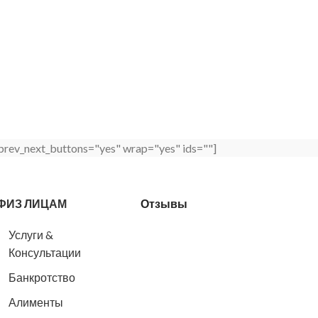
_prev_next_buttons="yes" wrap="yes" ids=""]
ФИЗ ЛИЦАМ
Отзывы
Услуги &
Консультации
Банкротство
Алименты