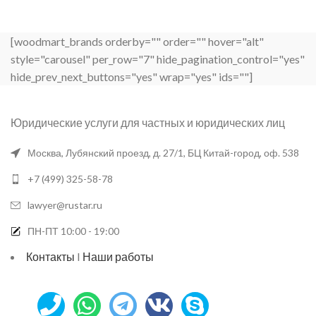
[woodmart_brands orderby="" order="" hover="alt"
style="carousel" per_row="7" hide_pagination_control="yes"
hide_prev_next_buttons="yes" wrap="yes" ids=""]
Юридические услуги для частных и юридических лиц
Москва, Лубянский проезд, д. 27/1, БЦ Китай-город, оф. 538
+7 (499) 325-58-78
lawyer@rustar.ru
ПН-ПТ 10:00 - 19:00
Контакты
I
Наши работы