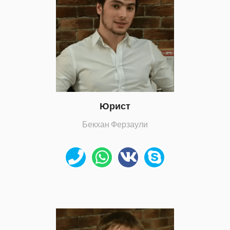
Юрист
Бекхан Ферзаули