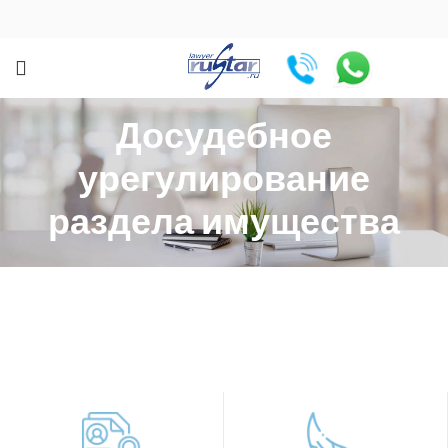
Досудебное
урегулирование
раздела имущества