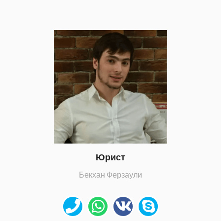
Юрист
Бекхан Ферзаули