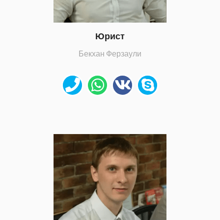
Юрист
Бекхан Ферзаули