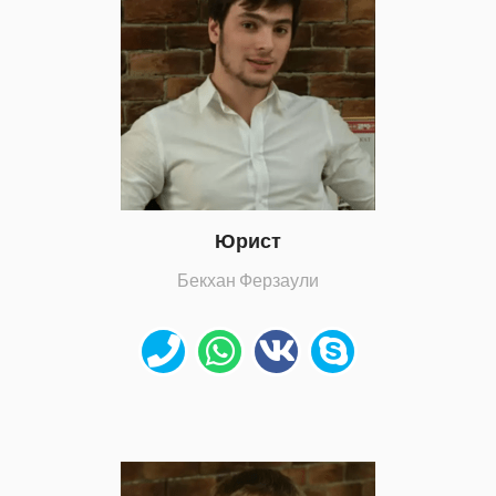
Юрист
Бекхан Ферзаули