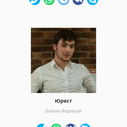
Юрист
Бекхан Ферзаули