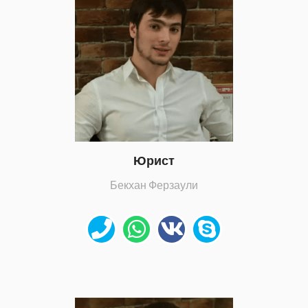
Юрист
Бекхан Ферзаули