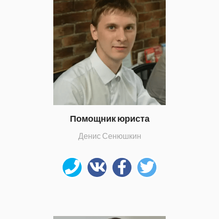
Помощник юриста
Денис Сенюшкин