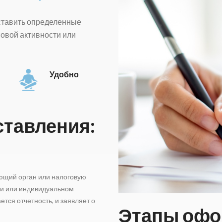
ставить определенные
овой активности или
Удобно
ставления:
ующий орган или налоговую
ии или индивидуальном
тся отчетность, и заявляет о
Этапы офо