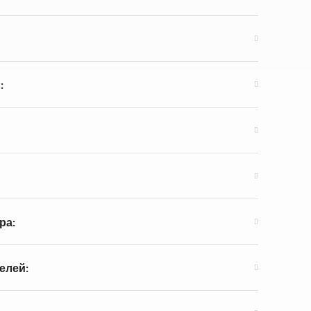
:
ра:
елей: