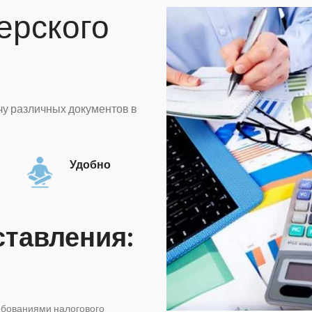
ерского
чу различных документов в
Удобно
ставления:
ебованиями налогового