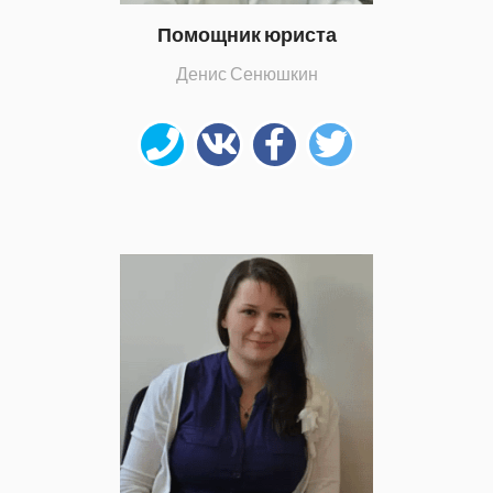
Помощник юриста
Денис Сенюшкин