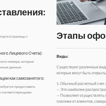
ставления:
Этапы офо
порта (страницы с
го Лицевого Счета):
Виды:
ного номера, которые
Существуют различные виды
онные данные.
которые могут быть открыты 
ации как самозанятого:
1. Обычный расчетный счет 
ребуется предоставить
— Это наиболее распростра
ое соответствующими
— Позволяет осуществлять 
платежи от клиентов, совер