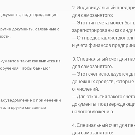
2. Индивидуальный предпри
 документы, подтверждающие
для самозанятого
:
— Этот тип счета может быт
другие документы, связанные с
зарегистрированы как инд
ости.
— Он предоставляет дополн
и учета финансов предприн
3. Специальный счет для на
ументов, таких как выписка из
для самозанятого
:
оручения, чтобы банк мог
— Этот счет используется д
денежных средств, которые
отчислений.
— Для открытия такого сче
 как уведомление о применении
документы, подтверждающие
и или другие связанные
налогообложению.
4. Специальный счет для п
для самозанятого
: