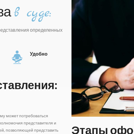
ва
в суде:
представления определенных
Удобно
ставления:
ему может потребоваться
 полномочия представителя и
Этапы офо
ей, позволяющей представить