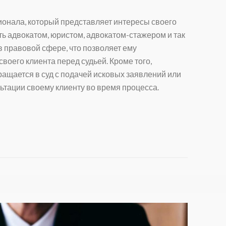
ионала, который представляет интересы своего
ть адвокатом, юристом, адвокатом-стажером и так
 правовой сфере, что позволяет ему
оего клиента перед судьей. Кроме того,
ращается в суд с подачей исковых заявлений или
ьтации своему клиенту во время процесса.