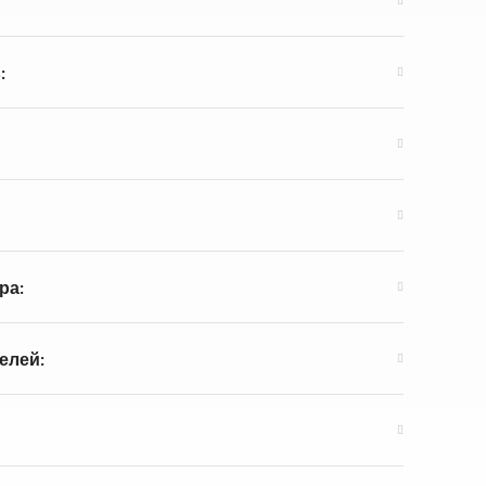
:
ра:
елей: