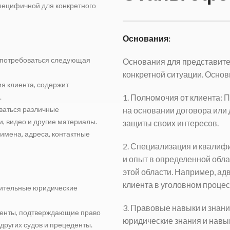
специфичной для конкретного
Основания:
т потребоваться следующая
Основания для представител
конкретной ситуации. Осно
я клиента, содержит
1. Полномочия от клиента: 
.
оваться различные
на основании договора или 
и, видео и другие материалы.
защиты своих интересов.
имена, адреса, контактные
2. Специализация и квали
и опыт в определенной обла
этой области. Например, ад
клиента в уголовном процес
лнительные юридические
3. Правовые навыки и знан
енты, подтверждающие право
юридические знания и навы
других судов и прецеденты.