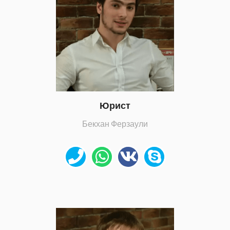
Юрист
Бекхан Ферзаули