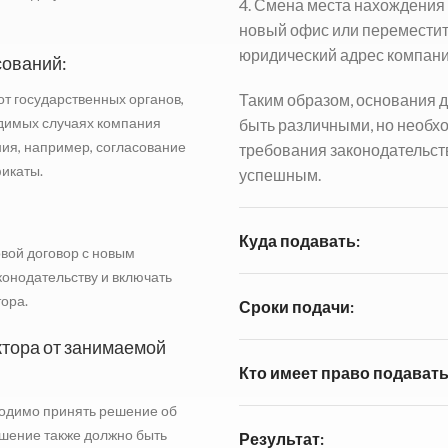
4. Смена места нахождения
новый офис или переместить
юридический адрес компани
сований:
Таким образом, основания д
т государственных органов,
одимых случаях компания
быть различными, но необх
ия, например, согласование
требования законодательств
икаты.
успешным.
Куда подавать:
вой договор с новым
конодательству и включать
ора.
Сроки подачи:
тора от занимаемой
Кто имеет право подавать
ходимо принять решение об
ешение также должно быть
Результат: