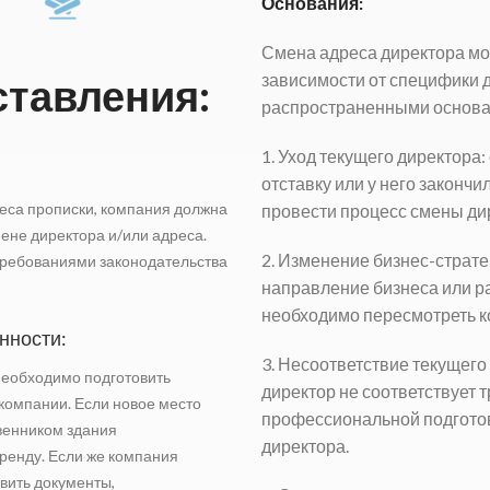
Основания:
Смена адреса директора мо
зависимости от специфики 
ставления:
распространенными основа
1. Уход текущего директора
отставку или у него закончи
реса прописки, компания должна
провести процесс смены ди
ене директора и/или адреса.
2. Изменение бизнес-страт
требованиями законодательства
направление бизнеса или р
необходимо пересмотреть ко
нности:
3. Несоответствие текущего
необходимо подготовить
директор не соответствует 
компании. Если новое место
профессиональной подготов
венником здания
директора.
ренду. Если же компания
вить документы,