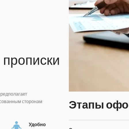
е
прописки
предполагает
Этапы офо
есованным сторонам
Удобно