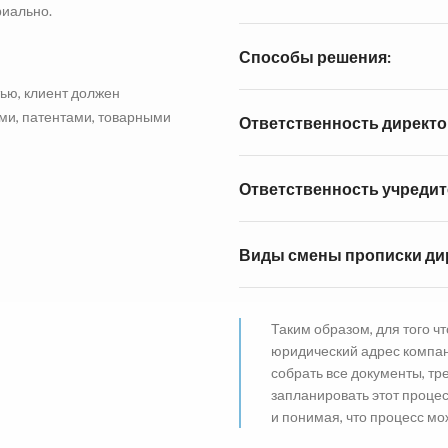
иально.
Способы решения:
тью, клиент должен
ми, патентами, товарными
Ответственность директо
Ответственность учредит
Виды смены прописки ди
Таким образом, для того ч
юридический адрес компан
собрать все документы, т
запланировать этот проце
и понимая, что процесс м