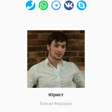
Юрист
Бекхан Ферзаули