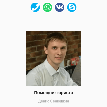
Помощник юриста
Денис Сенюшкин