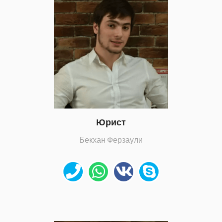
Юрист
Бекхан Ферзаули