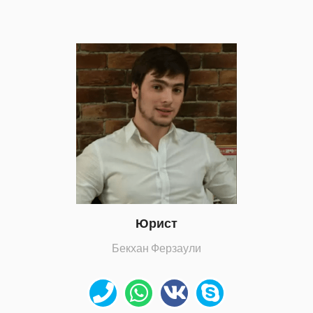
Юрист
Бекхан Ферзаули