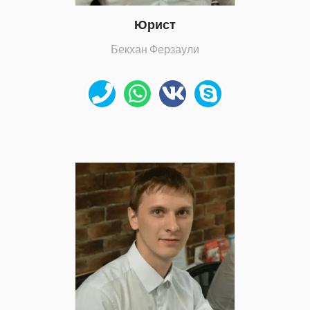
Юрист
Бекхан Ферзаули