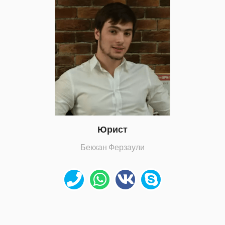
Юрист
Бекхан Ферзаули