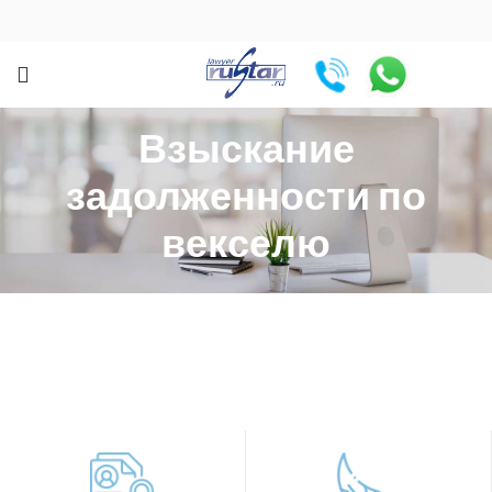
Взыскание
задолженности по
векселю