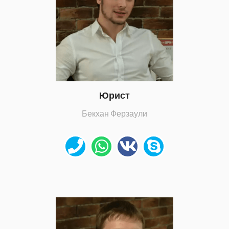
Юрист
Бекхан Ферзаули