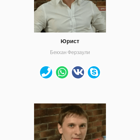
Юрист
Бекхан Ферзаули