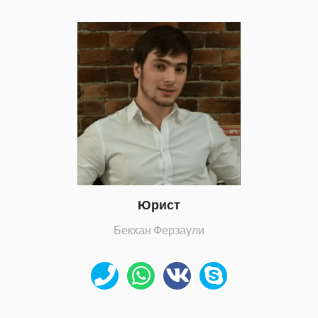
Юрист
Бекхан Ферзаули