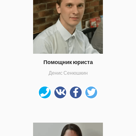
Помощник юриста
Денис Сенюшкин