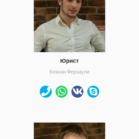
Юрист
Бекхан Ферзаули