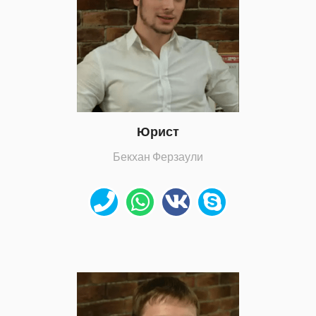
Юрист
Бекхан Ферзаули