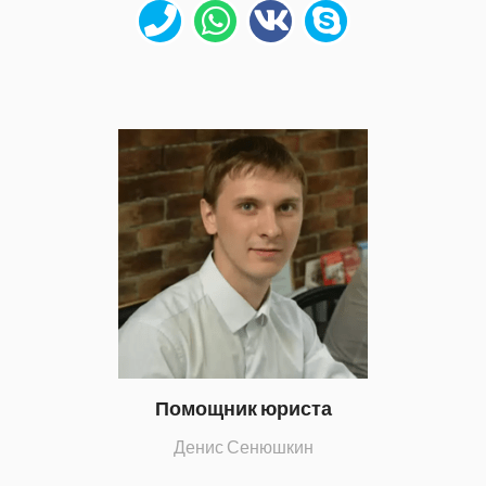
Помощник юриста
Денис Сенюшкин