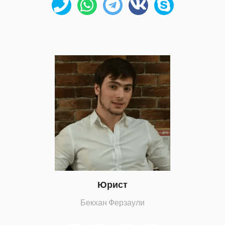
Юрист
Бекхан Ферзаули