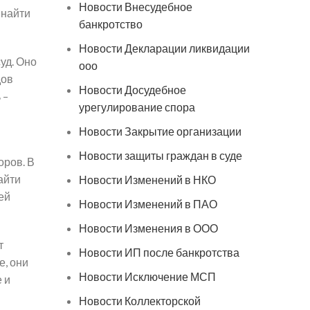
Новости Внесудебное
 найти
банкротство
Новости Декларации ликвидации
уд. Оно
ооо
дов
Новости Досудебное
 –
урегулирование спора
Новости Закрытие организации
Новости защиты граждан в суде
оров. В
айти
Новости Изменений в НКО
ей
Новости Изменений в ПАО
Новости Изменения в ООО
т
Новости ИП после банкротства
е, они
Новости Исключение МСП
 и
Новости Коллекторской