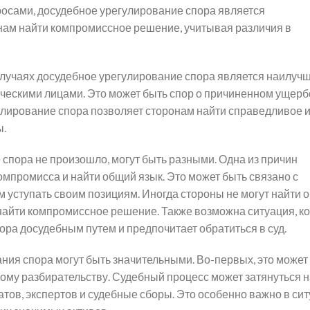
росами, досудебное урегулирование спора является
нам найти компромиссное решение, учитывая различия в
 случаях досудебное урегулирование спора является наилуч
ескими лицами. Это может быть спор о причиненном ущербе
улирование спора позволяет сторонам найти справедливое 
ы.
спора не произошло, могут быть разными. Одна из причин
компромисса и найти общий язык. Это может быть связано с
 уступать своим позициям. Иногда стороны не могут найти 
найти компромиссное решение. Также возможна ситуация, ко
ора досудебным путем и предпочитает обратиться в суд.
ния спора могут быть значительными. Во-первых, это может
ому разбирательству. Судебный процесс может затянуться н
атов, экспертов и судебные сборы. Это особенно важно в сит