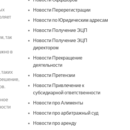
ых
Новости Перерегистрации
оляет
Новости по Юридическим адресам
Новости Получение ЭЦП
м, так
Новости Получение ЭЦП
директором
ажно в
Новости Прекращение
деятельности
 таких
Новости Претензии
 решение,
Новости Привлечение к
ов.
субсидиарной ответственности
бное
Новости про Алименты
ности
Новости про арбитражный суд
Новости про аренду