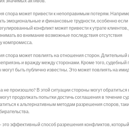
гих значимых активов.
ия спора может привести к непоправимым потерям. Наприме
ать эмоциональные и финансовые трудности, особенно если
урегулированный конфликт может привести к утрате клиентов,
инимать во внимание возможные последствия отсутствия
ку компромисса.
ния спора может повлиять на отношения сторон. Длительный 
еприязнь и вражду между сторонами. Кроме того, судебный 
 могут быть публично известны. Это может повлиять на ими
а не произошло? В этой ситуации стороны могут обратиться в
 могут продолжать попытки достичь соглашения в течение су
ратиться к альтернативным методам разрешения споров, таки
бирательства.
 – это эффективный способ разрешения конфликтов, которы