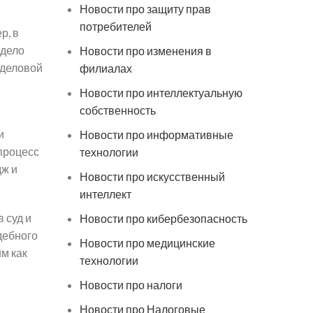
Новости про защиту прав
потребителей
р, в
 дело
Новости про изменения в
 деловой
филиалах
Новости про интеллектуальную
собственность
и
Новости про информативные
процесс
технологии
дж и
Новости про искусственный
интеллект
 суд и
Новости про кибербезопасность
дебного
Новости про медицинские
м как
технологии
Новости про налоги
й
Новости про Налоговые