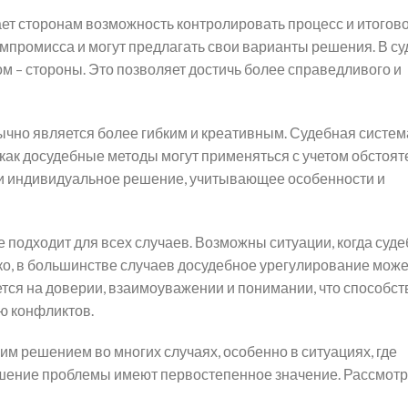
ет сторонам возможность контролировать процесс и итогов
омпромисса и могут предлагать свои варианты решения. В с
м – стороны. Это позволяет достичь более справедливого и
ычно является более гибким и креативным. Судебная систем
как досудебные методы могут применяться с учетом обстоят
йти индивидуальное решение, учитывающее особенности и
 подходит для всех случаев. Возможны ситуации, когда суд
о, в большинстве случаев досудебное урегулирование може
ся на доверии, взаимоуважении и понимании, что способст
ю конфликтов.
м решением во многих случаях, особенно в ситуациях, где
шение проблемы имеют первостепенное значение. Рассмот