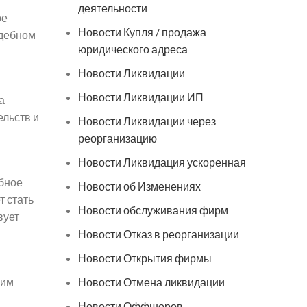
деятельности
ое
Новости Купля / продажа
удебном
юридического адреса
Новости Ликвидации
Новости Ликвидации ИП
а
ельств и
Новости Ликвидации через
реорганизацию
Новости Ликвидация ускоренная
ебное
Новости об Изменениях
т стать
Новости обслуживания фирм
вует
Новости Отказ в реорганизации
Новости Открытия фирмы
рим
Новости Отмена ликвидации
Новости Оффшоров