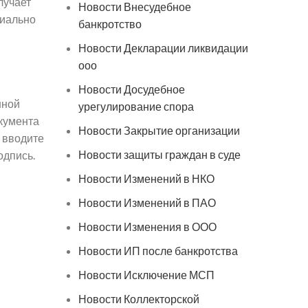
лучает
Новости Внесудебное
циально
банкротство
Новости Декларации ликвидации
ооо
Новости Досудебное
нной
урегулирование спора
окумента
Новости Закрытие организации
 вводите
Новости защиты граждан в суде
одпись.
Новости Изменений в НКО
Новости Изменений в ПАО
Новости Изменения в ООО
Новости ИП после банкротства
Новости Исключение МСП
Новости Коллекторской