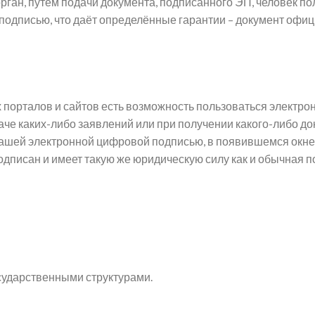
ган, путём подачи документа, подписанного ЭП, человек по
 подписью, что даёт определённые гарантии – документ офи
порталов и сайтов есть возможность пользоваться электро
даче каких-либо заявлений или при получении какого-либо д
 вашей электронной цифровой подписью, в появившемся окне
одписан и имеет такую же юридическую силу как и обычная п
сударственными структурами.