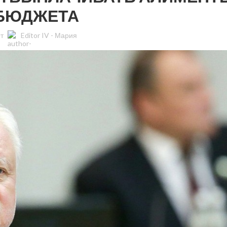
БЮДЖЕТА
От
Editor IV - Мария