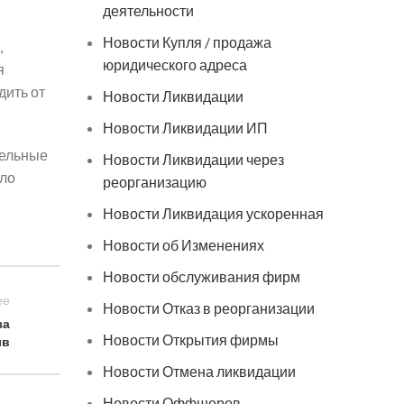
деятельности
Новости Купля / продажа
,
юридического адреса
я
дить от
Новости Ликвидации
Новости Ликвидации ИП
тельные
Новости Ликвидации через
ало
реорганизацию
Новости Ликвидация ускоренная
Новости об Изменениях
Новости обслуживания фирм
ее
Новости Отказ в реорганизации
за
Новости Открытия фирмы
ыв
Новости Отмена ликвидации
Новости Оффшоров