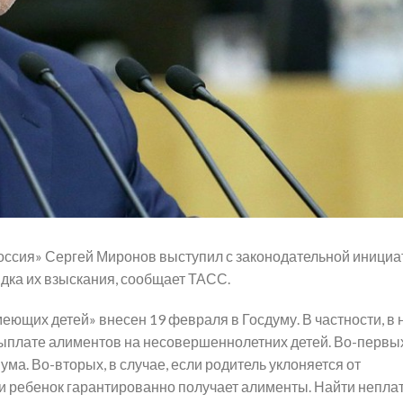
оссия» Сергей Миронов выступил с законодательной инициа
ка их взыскания, сообщает ТАСС.
еющих детей» внесен 19 февраля в Госдуму. В частности, в 
ыплате алиментов на несовершеннолетних детей. Во-первых
а. Во-вторых, в случае, если родитель уклоняется от
я, и ребенок гарантированно получает алименты. Найти непл