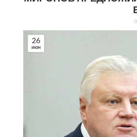
26
ИЮН