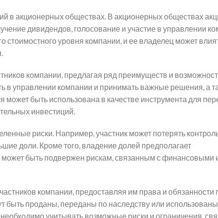
кций в акционерных обществах. В акционерных обществах ак
учение дивидендов, голосование и участие в управлении ко
о стоимостного уровня компании, и ее владелец может влия
.
стников компании, предлагая ряд преимуществ и возможност
ть в управлении компании и принимать важные решения, а т
ля может быть использована в качестве инструмента для пе
тельных инвестиций.
еленные риски. Например, участник может потерять контрол
ьшие доли. Кроме того, владение долей предполагает
ик может быть подвержен рискам, связанным с финансовыми 
астников компании, предоставляя им права и обязанности 
т быть проданы, переданы по наследству или использованы
 необходимо учитывать возможные риски и ограничения, св