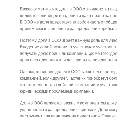
Важно отметить, что доля в ООО отличается от а
являются единицей владения и дают право на пол
В ООО же доля представляет собой часть от общег
принимаемые решения и распределение прибыли
Поэтому, доля в ООО играет важную роль для уча
Владение долей позволяет участникам участвова
получать долю прибыли компании. Кроме того, до
прав наследования или для привлечения дополни
Однако, владение долей в ООО также несет опред
компанией, если другие участники приобретут бол
ответственность за действия компании, и участн
юридическими проблемами компании.
Доли в ООО являются важным компонентом для уч
управлению и распределению прибыли. Доли могу
инструмент для привлечения инвестиций. Однако,