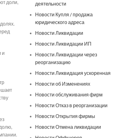
ют доли,
деятельности
Новости Купля / продажа
юридического адреса
долях.
перед
Новости Ликвидации
Новости Ликвидации ИП
 и
Новости Ликвидации через
реорганизацию
Новости Ликвидация ускоренная
тр
Новости об Изменениях
ешает
Новости обслуживания фирм
ству
Новости Отказ в реорганизации
Новости Открытия фирмы
ез
долю,
Новости Отмена ликвидации
мпании.
Новости Оффшоров