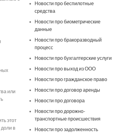
Новости про беспилотные
средства
Новости про биометрические
данные
Новости про бракоразводный
и
процесс
Новости про бухгалтерские услуги
Новости про выход из ООО
нных
Новости про гражданское право
Новости про договор аренды
тва или
ть
Новости про договора
Новости про дорожно-
транспортные происшествия
ть этот
 доли в
Новости про задолженность