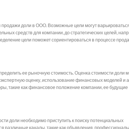
 продажи доли в ООО. Возможные цели могут варьироваться
льных средств для компании, до стратегических целей, нап
ределение цели поможет сориентироваться в процессе прод
ределить ее рыночную стоимость. Оценка стоимости доли 
экспертную оценку, использование финансовых моделей и 
оры, такие как финансовое положение компании, ее будущие
ости доли необходимо приступить к поиску потенциальных
ся различные каналы, такие как объявления, профессиональ