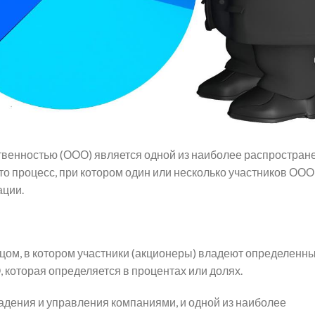
твенностью (ООО) является одной из наиболее распростран
то процесс, при котором один или несколько участников ОО
ации.
ом, в котором участники (акционеры) владеют определенн
, которая определяется в процентах или долях.
дения и управления компаниями, и одной из наиболее