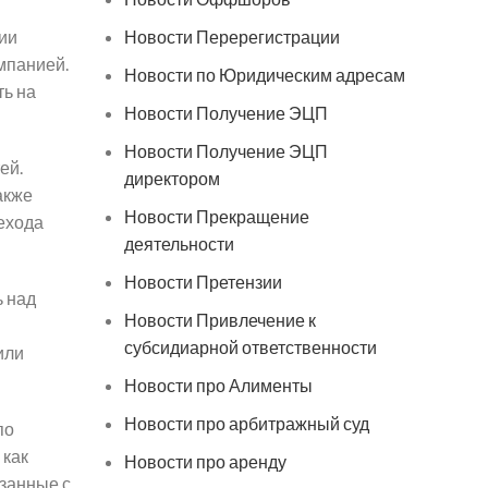
ции
Новости Перерегистрации
мпанией.
Новости по Юридическим адресам
ть на
Новости Получение ЭЦП
Новости Получение ЭЦП
ей.
директором
акже
Новости Прекращение
рехода
деятельности
Новости Претензии
ь над
Новости Привлечение к
субсидиарной ответственности
или
Новости про Алименты
Новости про арбитражный суд
по
 как
Новости про аренду
язанные с