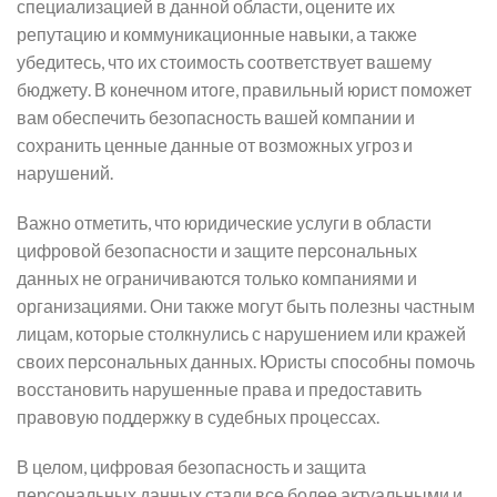
специализацией в данной области, оцените их
репутацию и коммуникационные навыки, а также
убедитесь, что их стоимость соответствует вашему
бюджету. В конечном итоге, правильный юрист поможет
вам обеспечить безопасность вашей компании и
сохранить ценные данные от возможных угроз и
нарушений.
Важно отметить, что юридические услуги в области
цифровой безопасности и защите персональных
данных не ограничиваются только компаниями и
организациями. Они также могут быть полезны частным
лицам, которые столкнулись с нарушением или кражей
своих персональных данных. Юристы способны помочь
восстановить нарушенные права и предоставить
правовую поддержку в судебных процессах.
В целом, цифровая безопасность и защита
персональных данных стали все более актуальными и