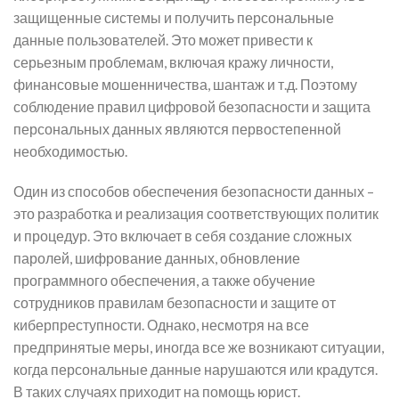
защищенные системы и получить персональные
данные пользователей. Это может привести к
серьезным проблемам, включая кражу личности,
финансовые мошенничества, шантаж и т.д. Поэтому
соблюдение правил цифровой безопасности и защита
персональных данных являются первостепенной
необходимостью.
Один из способов обеспечения безопасности данных –
это разработка и реализация соответствующих политик
и процедур. Это включает в себя создание сложных
паролей, шифрование данных, обновление
программного обеспечения, а также обучение
сотрудников правилам безопасности и защите от
киберпреступности. Однако, несмотря на все
предпринятые меры, иногда все же возникают ситуации,
когда персональные данные нарушаются или крадутся.
В таких случаях приходит на помощь юрист.