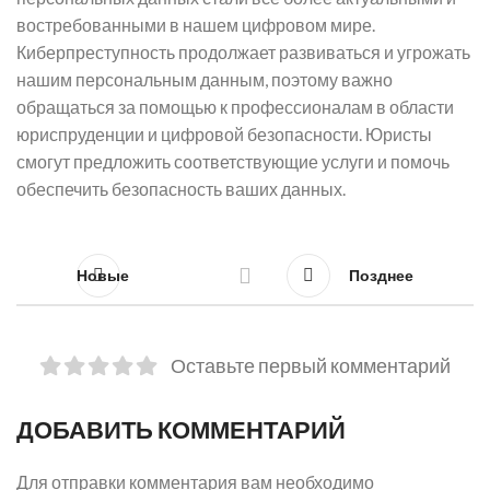
востребованными в нашем цифровом мире.
Киберпреступность продолжает развиваться и угрожать
нашим персональным данным, поэтому важно
обращаться за помощью к профессионалам в области
юриспруденции и цифровой безопасности. Юристы
смогут предложить соответствующие услуги и помочь
обеспечить безопасность ваших данных.
Новые
Позднее
Оставьте первый комментарий
ДОБАВИТЬ КОММЕНТАРИЙ
Для отправки комментария вам необходимо