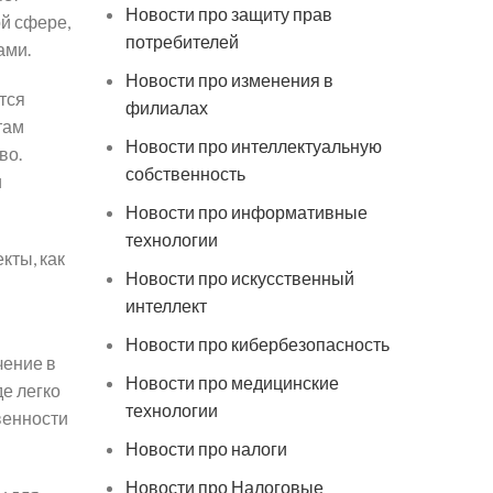
Новости про защиту прав
й сфере,
потребителей
ами.
Новости про изменения в
тся
филиалах
там
Новости про интеллектуальную
во.
собственность
и
Новости про информативные
технологии
кты, как
Новости про искусственный
интеллект
Новости про кибербезопасность
чение в
Новости про медицинские
е легко
технологии
венности
Новости про налоги
Новости про Налоговые