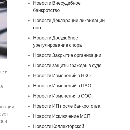
Новости Внесудебное
банкротство
Новости Декларации ликвидации
ооо
Новости Досудебное
урегулирование спора
Новости Закрытие организации
Новости защиты граждан в суде
ые и
Новости Изменений в НКО
Новости Изменений в ПАО
на
Новости Изменения в ООО
Новости ИП после банкротства
овации,
рует
Новости Исключение МСП
а и
Новости Коллекторской