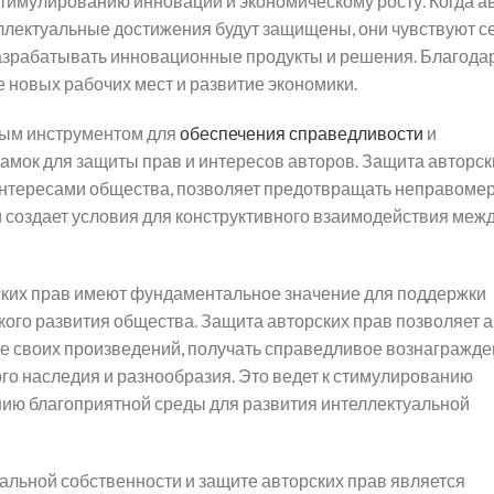
 стимулированию инноваций и экономическому росту. Когда а
теллектуальные достижения будут защищены, они чувствуют с
азрабатывать инновационные продукты и решения. Благода
 новых рабочих мест и развитие экономики.
жным инструментом для
обеспечения справедливости
и
мок для защиты прав и интересов авторов. Защита авторск
интересами общества, позволяет предотвращать неправоме
 создает условия для конструктивного взаимодействия меж
ских прав имеют фундаментальное значение для поддержки
кого развития общества. Защита авторских прав позволяет 
е своих произведений, получать справедливое вознагражде
ого наследия и разнообразия. Это ведет к стимулированию
нию благоприятной среды для развития интеллектуальной
льной собственности и защите авторских прав является