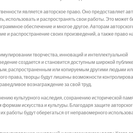
твенности является авторское право. Оно предоставляет ав
, использовать и распространять свои работы. Это может б
граммное обеспечение и многое другое. Авторам авторског
е и распространение своих произведений, а также право н
тимулировании творчества, инноваций и интеллектуальной
зведение создается и становится доступным широкой публике
нным, распространенным или копируемым другими людьми ил
ого права, творцы будут лишены возможности контролирова
раведливое вознаграждение за свой труд.
нению культурного наследия, сохранению исторической памя
 формам искусства и культуры. Благодаря защите авторског
о их работы будут оберегаться от неправомерного использов