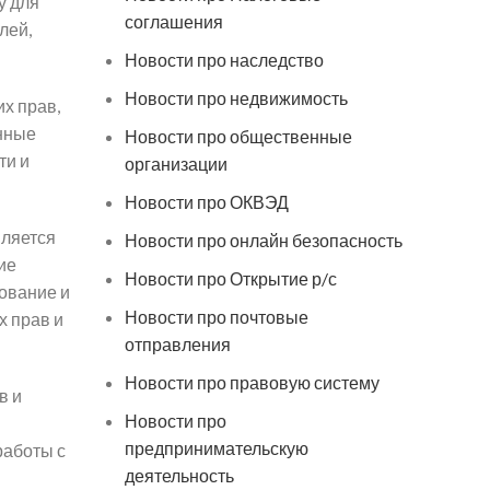
у для
соглашения
лей,
Новости про наследство
Новости про недвижимость
х прав,
онные
Новости про общественные
ти и
организации
Новости про ОКВЭД
вляется
Новости про онлайн безопасность
ие
Новости про Открытие р/с
рование и
Новости про почтовые
х прав и
отправления
Новости про правовую систему
в и
Новости про
предпринимательскую
работы с
деятельность