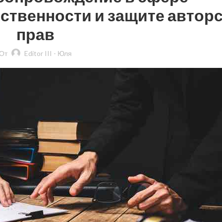
ственности и защите автор
прав
От
Editor III - Юля