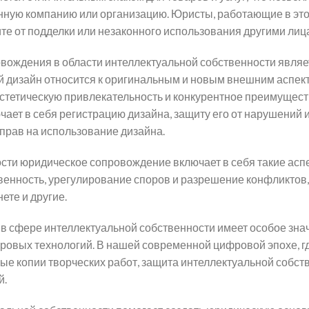
ную компанию или организацию. Юристы, работающие в это
ите от подделки или незаконного использования другими лиц
ождения в области интеллектуальной собственности являе
дизайн относится к оригинальным и новым внешним аспек
 эстетическую привлекательность и конкурентное преимущест
ает в себя регистрацию дизайна, защиту его от нарушений 
рав на использование дизайна.
ости юридическое сопровождение включает в себя такие аспе
венность, урегулирование споров и разрешение конфликтов,
ете и другие.
в сфере интеллектуальной собственности имеет особое зна
ровых технологий. В нашей современной цифровой эпохе, гд
е копии творческих работ, защита интеллектуальной собст
й.