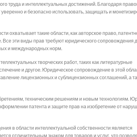
го труда и интеллектуальных достижений. Благодаря прав
т уверенно и безопасно использовать, защищать и монетизи
сти охватывает такие области, как авторское право, патентн
. Все эти виды прав требуют юридического сопровождения 
ных и международных норм.
теллектуальных творческих работ, таких как литературные
спечение и другое. Юридическое сопровождение в этой обла
ставление лицензионных и сублицензионных соглашений, а т
зобретениям, техническим решениям и новым технологиям. Ю
оформлении патента и защите прав на изобретение от нару
ния в области интеллектуальной собственности является
ется отличительным знаком для товаров и услуг, что позвол