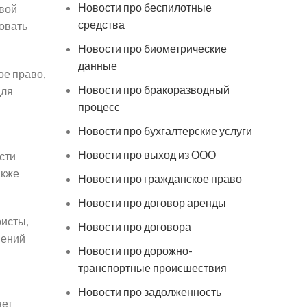
Новости про беспилотные
овой
средства
ровать
Новости про биометрические
данные
ое право,
Новости про бракоразводный
для
процесс
Новости про бухгалтерские услуги
Новости про выход из ООО
сти
акже
Новости про гражданское право
Новости про договор аренды
ристы,
Новости про договора
шений
Новости про дорожно-
транспортные происшествия
Новости про задолженность
яет