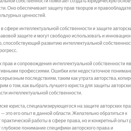
льной собственности помогает создать юридическую основ
ти. Оно обеспечивает защиту прав творцов и правообладате
ультурных ценностей.
в сфере интеллектуальной собственности и защите авторски
равовой защите и могут свободно использовать и инноваци
р, способствующий развитию интеллектуальной собственнос
огресс.
 прав и сопровождения интеллектуальной собственности я
еативными профессиями. Ошибки или недостаточное пониман
к серьезным последствиям, таким как утрата авторства, копи
им о том, как выбрать лучшего юриста для защиты авторски
сти интеллектуальной собственности.
оиске юриста, специализирующегося на защите авторских пра
 это его опыт в данной области. Желательно обратиться к
 практической работы в сфере права, но и конкретный опыт 
т глубокое понимание специфики авторского права и