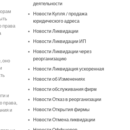
деятельности
торам
Новости Купля / продажа
ыть
юридического адреса
о права
Новости Ликвидации
а
Новости Ликвидации ИП
Новости Ликвидации через
реорганизацию
, оно
и
Новости Ликвидация ускоренная
ть
Новости об Изменениях
Новости обслуживания фирм
ти и
Новости Отказ в реорганизации
о права,
Новости Открытия фирмы
ания и
Новости Отмена ликвидации
Новости Оффшоров