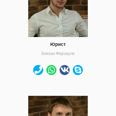
Юрист
Бекхан Ферзаули