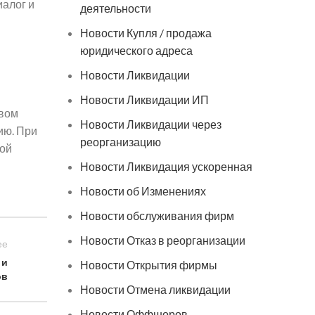
иалог и
деятельности
Новости Купля / продажа
юридического адреса
Новости Ликвидации
Новости Ликвидации ИП
рвом
Новости Ликвидации через
ию. При
реорганизацию
кой
Новости Ликвидация ускоренная
Новости об Изменениях
Новости обслуживания фирм
Новости Отказ в реорганизации
ее
 и
Новости Открытия фирмы
ов
Новости Отмена ликвидации
Новости Оффшоров