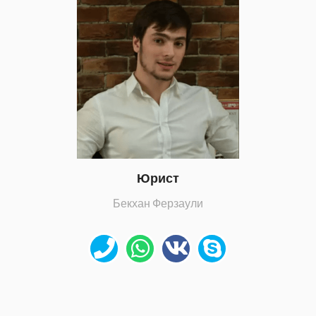
Юрист
Бекхан Ферзаули