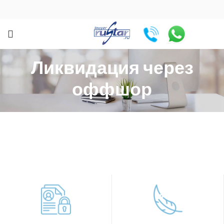
Ликвидация через
оффшор