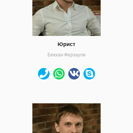
Юрист
Бекхан Ферзаули