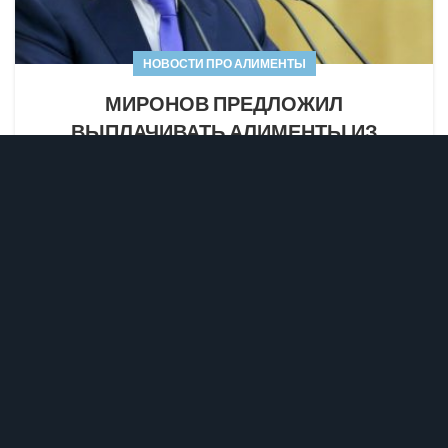
НОВОСТИ ПРО АЛИМЕНТЫ
МИРОНОВ ПРЕДЛОЖИЛ
ВЫПЛАЧИВАТЬ АЛИМЕНТЫ ИЗ
БЮДЖЕТА
0
Editor IV - Мария
Депутат Госдумы, лидер партии «Справедливая
Россия» Сергей Миронов выступил с
законодательной инициативой о повышении
размера алиментов...
ПОДРОБНЕЕ