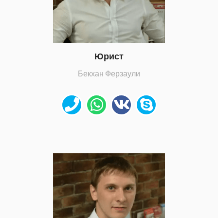
Юрист
Бекхан Ферзаули